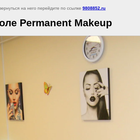
 вернуться на него перейдите по ссылке
9808852.ru
оле Permanent Makeup